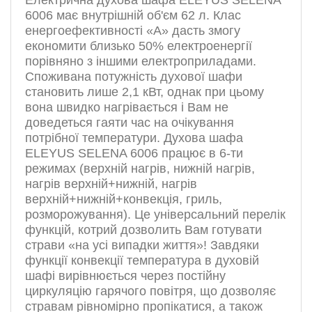
Електрична духова шафа ELEYUS SELENA
6006 має внутрішній об'єм 62 л. Клас
енергоефективності «А» дасть змогу
економити близько 50% електроенергії
порівняно з іншими електроприладами.
Споживана потужність духової шафи
становить лише 2,1 кВт, однак при цьому
вона швидко нагрівається і Вам не
доведеться гаяти час на очікування
потрібної температури. Духова шафа
ELEYUS SELENA 6006 працює в 6-ти
режимах (верхній нагрів, нижній нагрів,
нагрів верхній+нижній, нагрів
верхній+нижній+конвекція, гриль,
розморожування). Це універсальний перелік
функцій, котрий дозволить Вам готувати
страви «на усі випадки життя»! Завдяки
функції конвекції температура в духовій
шафі вирівнюється через постійну
циркуляцію гарячого повітря, що дозволяє
стравам рівномірно пропікатися, а також