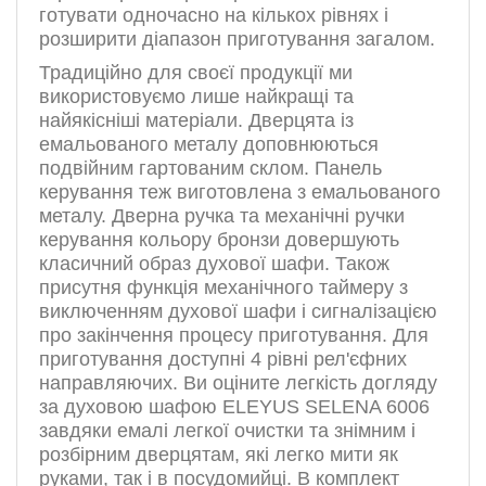
готувати одночасно на кількох рівнях і
розширити діапазон приготування загалом.
Традиційно для своєї продукції ми
використовуємо лише найкращі та
найякісніші матеріали. Дверцята із
емальованого металу доповнюються
подвійним гартованим склом. Панель
керування теж виготовлена з емальованого
металу. Дверна ручка та механічні ручки
керування кольору бронзи довершують
класичний образ духової шафи. Також
присутня функція механічного таймеру з
виключенням духової шафи і сигналізацією
про закінчення процесу приготування. Для
приготування доступні 4 рівні рел'єфних
направляючих. Ви оціните легкість догляду
за духовою шафою ELEYUS SELENA 6006
завдяки емалі легкої очистки та знімним і
розбірним дверцятам, які легко мити як
руками, так і в посудомийці. В комплект