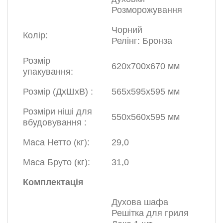
Розморожування
Чорний
Колір:
Релінг: Бронза
Розмір
620х700х670 мм
упакування:
Розмір (ДхШхВ) :
565х595х595 мм
Розміри ніші для
550х560х595 мм
вбудовування :
Маса Нетто (кг):
29,0
Маса Бруто (кг):
31,0
Комплектація
Духова шафа
Решітка для гриля