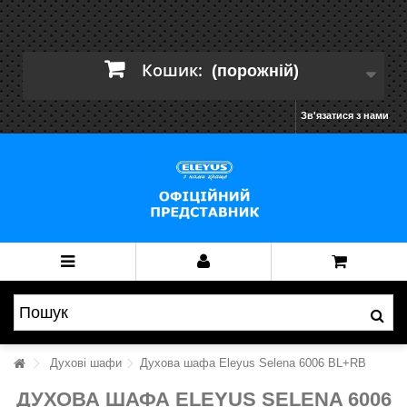
Кошик:
(порожній)
Зв'язатися з нами
Духові шафи
Духова шафа Eleyus Selena 6006 BL+RB
ДУХОВА ШАФА ELEYUS SELENA 6006