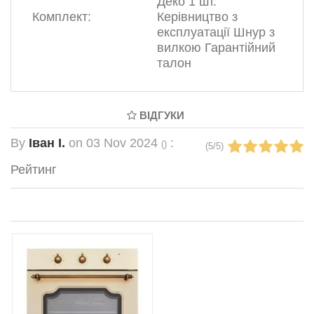
Деко 1 шт.
Комплект:
Керівництво з
експлуатації Шнур з
вилкою Гарантійний
талон
ВІДГУКИ
By
Іван І.
on
03 Nov 2024
:
(
)
(
5
/
5
)
Рейтинг