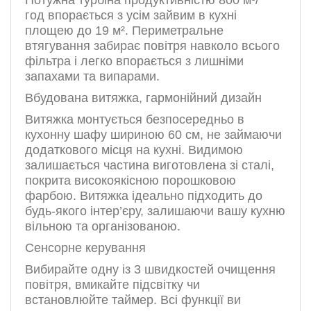
Потужна турбіна
продуктивністю 800 м³/
год
впорається з усім зайвим в кухні
площею до 19 м².
Периметральне
втягування
забирає повітря навколо всього
фільтра і легко впорається з лишніми
запахами та випарами.
Вбудована витяжка, гармонійний дизайн
Витяжка монтується безпосередньо в
кухонну шафу шириною 60 см, не займаючи
додаткового місця на кухні. Видимою
залишається частина виготовлена зі сталі,
покрита високоякісною порошковою
фарбою. Витяжка ідеально підходить до
будь-якого інтер’єру, залишаючи вашу кухню
вільною та організованою.
Сенсорне керування
Вибирайте одну із 3 швидкостей очищення
повітря, вмикайте підсвітку чи
встановлюйте таймер. Всі функції ви