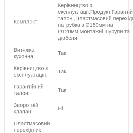
Керівництво з
експлуатації,Продукт,Гаранті
талон ,Пластмасовий перехід
Комплект:
патрубка з Ø150мм на
Ø120мм,Монтажні шурупи та
дюбеля
Витяжка
Так
кухонна:
Керівництво з
Так
експлуатаціїї:
Гарантійний
Так
талон:
Зворотній
Ні
клапан:
Пластмасовий
перехідник