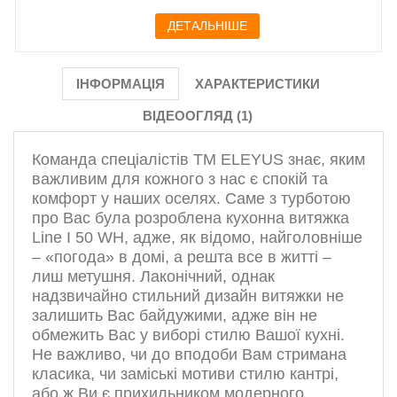
ДЕТАЛЬНІШЕ
ІНФОРМАЦІЯ
ХАРАКТЕРИСТИКИ
ВІДЕООГЛЯД (1)
Команда спеціалістів ТМ ELEYUS знає, яким
важливим для кожного з нас є спокій та
комфорт у наших оселях. Саме з турботою
про Вас була розроблена кухонна витяжка
Line I 50 WH, адже, як відомо, найголовніше
– «погода» в домі, а решта все в житті –
лиш метушня. Лаконічний, однак
надзвичайно стильний дизайн витяжки не
залишить Вас байдужими, адже він не
обмежить Вас у виборі стилю Вашої кухні.
Не важливо, чи до вподоби Вам стримана
класика, чи заміські мотиви стилю кантрі,
або ж Ви є прихильником модерного