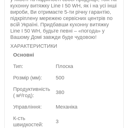
кухонну витяжку Line I 50 WH, як і на усі інші
вироби, Ви отримаєте 5-ти річну гарантію,
підкріплену мережею сервісних центрів по
всій Україні. Придбавши кухонну витяжку
Line I 50 WH, будьте певні – «погода» у
Вашому Домі завжди буде чудовою!
ХАРАКТЕРИСТИКИ
Основні
Тип:
Плоска
Розмір (мм):
500
Продуктивність
380
( м³/год):
Управління:
Механіка
К-сть
3
швидкостей: