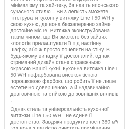
мінімалізму та хай-теку, ба навіть японського
сучасного стилю – Ви з легкість зможете
інтегрувати кухонну витяжку Line I 50 WH у
свою кухню, де вона беззаперечно займе
достойне місце. Витяжка зконструйована
таким чином, що Ви зможете без зайвих
клопотів прилаштувати її під настінну
шафку, або ж просто почепити на стіну. В
будь-якому випадку її досконалий, однак
стриманий дизайн стане справжньою
окрасою Вашої кухні. Кухонна витяжка Line I
50 WH пофарбована високоякісною
порошковою фарбою, що робить її не лише
естетично довершеною, а й надзвичайно
довговічною та стійкою до зовнішніх впливів
.
Однак стиль та універсальність кухонної
витяжки Line I 50 WH - не єдине її
достоїнство. Завдяки продуктивності 380 м³/
год вона з легкістю очистить приміщення