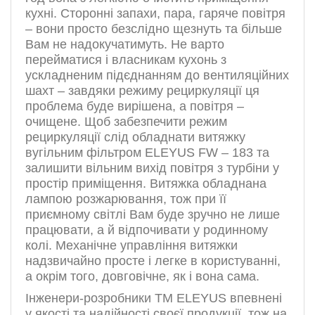
кухні. Сторонні запахи, пара, гаряче повітря
– вони просто безслідно щезнуть та більше
Вам не надокучатимуть. Не варто
перейматися і власникам кухонь з
ускладненим підєднанням до вентиляційних
шахт – завдяки режиму рециркуляції ця
проблема буде вирішена, а повітря –
очищене. Щоб забезпечити режим
рециркуляції слід обладнати витяжку
вугільним фільтром ELEYUS FW – 183 та
залишити вільним вихід повітря з турбіни у
простір приміщення. Витяжка обладнана
лампою розжарювання, тож при її
приємному світлі Вам буде зручно не лише
працювати, а й відпочивати у родинному
колі. Механічне управління витяжки
надзвичайно просте і легке в користуванні,
а окрім того, довговічне, як і вона сама.
Інженери-розробники ТМ ELEYUS впевнені
у якості та надійності своєї продукції, тож на