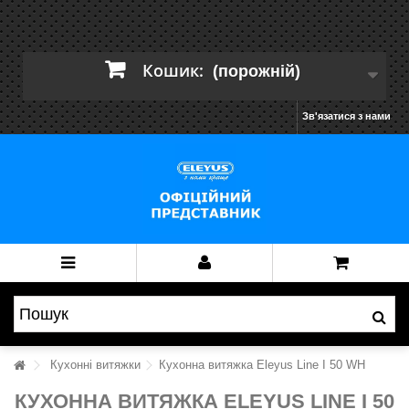
Кошик:
(порожній)
Зв'язатися з нами
Кухонні витяжки
Кухонна витяжка Eleyus Line I 50 WH
КУХОННА ВИТЯЖКА ELEYUS LINE I 50