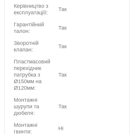
Керівництво з
Так
експлуатаціїї:
Гарантійний
Так
талон:
Зворотній
Так
клапан:
Пластмасовий
перехідник
патрубка з
Так
Ø150мм на
Ø120мм:
Монтажні
шурупи та
Так
дюбеля:
Монтажні
Ні
гвинти: