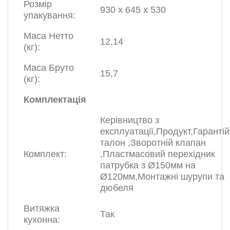
Розмір
930 х 645 х 530
упакування:
Маса Нетто
12,14
(кг):
Маса Бруто
15,7
(кг):
Комплектація
Керівництво з
експлуатації,Продукт,Гаранті
талон ,Зворотній клапан
Комплект:
,Пластмасовий перехідник
патрубка з Ø150мм на
Ø120мм,Монтажні шурупи та
дюбеля
Витяжка
Так
кухонна: