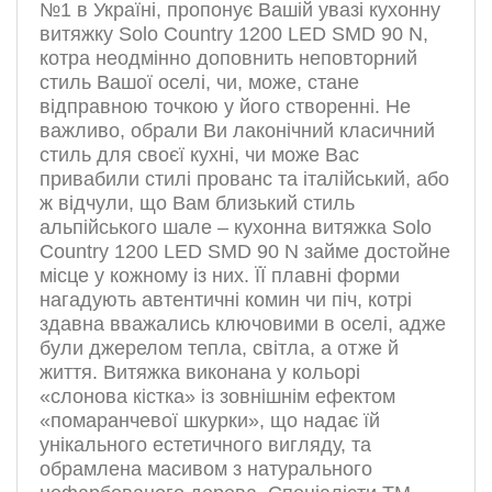
№1 в Україні, пропонує Вашій увазі кухонну
витяжку Solo Country 1200 LED SMD 90 N,
котра неодмінно доповнить неповторний
стиль Вашої оселі, чи, може, стане
відправною точкою у його створенні. Не
важливо, обрали Ви лаконічний класичний
стиль для своєї кухні, чи може Вас
привабили стилі прованс та італійський, або
ж відчули, що Вам близький стиль
альпійського шале – кухонна витяжка Solo
Country 1200 LED SMD 90 N займе достойне
місце у кожному із них. ЇЇ плавні форми
нагадують автентичні комин чи піч, котрі
здавна вважались ключовими в оселі, адже
були джерелом тепла, світла, а отже й
життя. Витяжка виконана у кольорі
«слонова кістка» із зовнішнім ефектом
«помаранчевої шкурки», що надає їй
унікального естетичного вигляду, та
обрамлена масивом з натурального