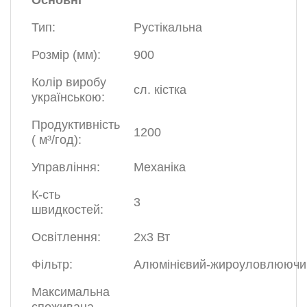
Основні
Тип:
Рустікальна
Розмір (мм):
900
Колір виробу
сл. кістка
українською:
Продуктивність
1200
( м³/год):
Управління:
Механіка
К-сть
3
швидкостей:
Освітлення:
2х3 Вт
Фільтр:
Алюмінієвий-жироуловлюючи
Максимальна