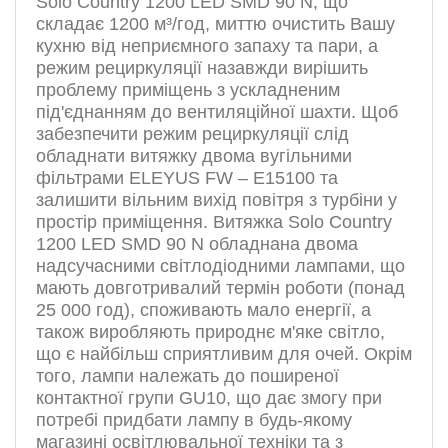
Solo Country 1200 LED SMD 90 N, що
складає 1200 м³/год, миттю очистить Вашу
кухню від неприємного запаху та пари, а
режим рециркуляції назавжди вирішить
проблему приміщень з ускладненим
під'єднанням до вентиляційної шахти. Щоб
забезпечити режим рециркуляції слід
обладнати витяжку двома вугільними
фільтрами ELEYUS FW – E15100 та
залишити вільним вихід повітря з турбіни у
простір приміщення. Витяжка Solo Country
1200 LED SMD 90 N обладнана двома
надсучасними світлодіодними лампами, що
мають довготривалий термін роботи (понад
25 000 год), споживають мало енергії, а
також виробляють природнє м'яке світло,
що є найбільш сприятливим для очей. Окрім
того, лампи належать до поширеної
контактної групи GU10, що дає змогу при
потребі придбати лампу в будь-якому
магазині освітлювальної техніки та з