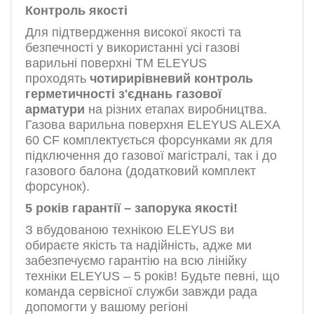
Контроль якості
Для підтвердження високої якості та
безпечності у використанні усі газові
варильні поверхні ТМ ELЕYUS
проходять
чотирирівневий контроль
герметичності з'єднань газової
арматури
на різних етапах виробництва.
Газова варильна поверхня ELEYUS ALEXA
60 CF комплектується форсунками як для
підключення до газової магістралі, так і до
газового балона (додатковий комплект
форсунок).
5 років гарантії – запорука якості!
З вбудованою технікою ELEYUS ви
обираєте якість та надійність, адже ми
забезпечуємо гарантію на всю лінійку
техніки ELEYUS – 5 років! Будьте певні, що
команда сервісної служби завжди рада
допомогти у вашому регіоні