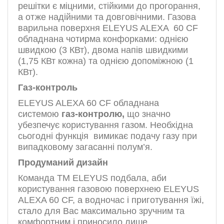
решітки є міцними, стійкими до прогорання,
а отже надійними та довговічними. Газова
варильна поверхня ELEYUS ALEXA 60 CF
обладнана чотирма конфорками: однією
швидкою (3 КВт), двома напів швидкими
(1,75 КВт кожна) та однією допоміжною (1
КВт).
Газ-контроль
ELEYUS ALEXA 60 CF обладнана
системою
г
аз-контролю,
що значно
убезпечує користування газом. Необхідна
сьогодні функція вимикає подачу газу при
випадковому загасанні полум’я.
Продуманий дизайн
Команда ТМ ELEYUS подбала, аби
користування газовою поверхнею ELEYUS
ALEXA 60 CF, а водночас і приготування їжі,
стало для Вас максимально зручним та
комфортним і приносило лише