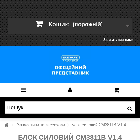
Кошик:
(порожній)
Зв'язатися з нами
Запчастини та аксесуари
Блок силовий CM3811B V1.4
БЛОК СИЛОВИЙ CM3811B V1.4