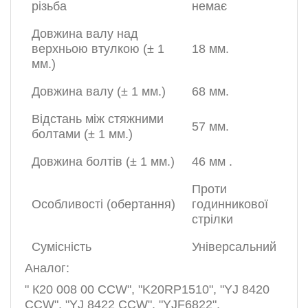
різьба
немає
Довжина валу над
верхньою втулкою (± 1
18 мм.
мм.)
Довжина валу (± 1 мм.)
68 мм.
Відстань між стяжними
57 мм.
болтами (± 1 мм.)
Довжина болтів (± 1 мм.)
46 мм
.
Проти
Особливості (обертання)
годинникової
стрілки
Сумісність
Універсальний
Аналог:
"
К20 008 00 ССW", "K20RP1510", "YJ 8420
CCW", "YJ 8422 CCW", "YJF6822",