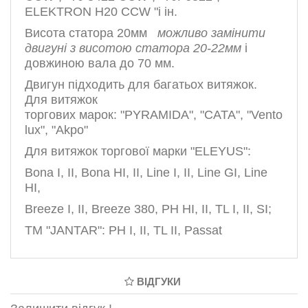
ELEKTRON H20 CCW "і ін.
Висота статора 20мм
можливо замінити
двигуні з висотою статора 20-22мм
і
довжиною вала до 70 мм.
Двигун підходить для багатьох витяжок.
Для витяжок
торгових марок:
"PYRAMIDA"
,
"CATA",
"Vento
lux", "Akpo"
Для витяжок торгової марки
"ELEYUS"
:
Bona I, II, Bona HI, II, Line I, II, Line GI, Line
HI,
Breeze I, II, Breeze 380, PH HI, II, TL I, II, SI;
ТМ "JANTAR":
PH I, II, TL II, Passat
ВІДГУКИ