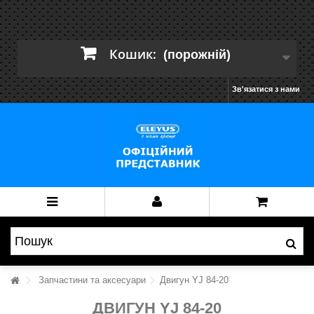
Кошик:
(порожній)
Зв'язатися з нами
Запчастини та аксесуари
Двигун YJ 84-20
ДВИГУН YJ 84-20