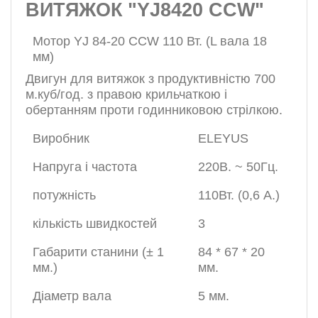
ВИТЯЖОК "YJ8420 CСW"
Мотор YJ 84-20 CСW 110 Вт. (L вала 18
мм)
Двигун для витяжок з продуктивністю 700
м.куб/год.
з правою крильчаткою
і
обертанням
проти годинниковою стрілкою.
Виробник
ELEYUS
Напруга і частота
220В. ~ 50Гц.
потужність
110Вт. (0,6 А.)
кількість швидкостей
3
Габарити станини (± 1
84 * 67 * 20
мм.)
мм.
Діаметр вала
5 мм.