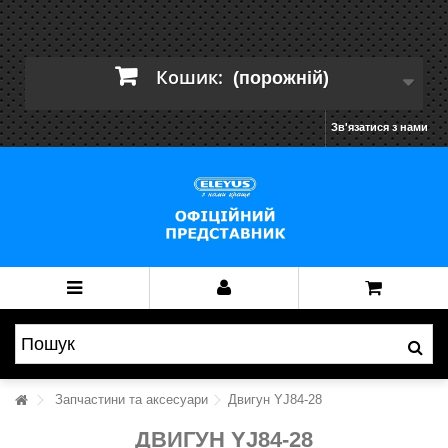
Кошик:
(порожній)
Зв'язатися з нами
Запчастини та аксесуари
Двигун YJ84-28
ДВИГУН YJ84-28