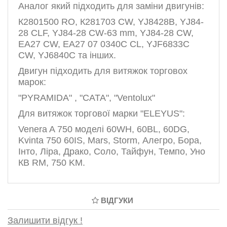
Аналог який підходить для заміни двигунів:
К2801500 RO, К281703 CW, YJ8428B, YJ84-
28 CLF, YJ84-28 CW-63 mm, YJ84-28 CW,
EA27 CW, EA27 07 0340C CL, YJF6833C
CW, YJ6840C та інших.
Двигун підходить для витяжок торговох
марок:
"PYRAMIDA" , "CATA", "Ventolux
"
Для витяжок торгової марки
"ELEYUS"
:
Venera A 750 моделі 60WH, 60BL, 60DG,
Kvinta 750 60IS, Mars, Storm, Алегро, Бора,
Інто, Ліра, Драко, Соло, Тайфун, Темпо, Уно
КВ RM, 750 KM.
ВІДГУКИ
Залишити відгук !