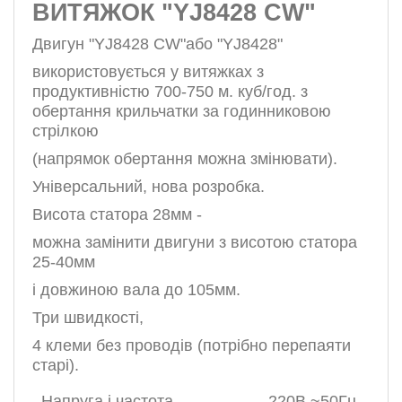
ВИТЯЖОК "YJ8428 CW"
Двигун "YJ8428 СW"або "YJ8428"
використовується у витяжках з
продуктивністю 700-750 м. куб/год. з
обертання крильчатки за годинниковою
стрілкою
(напрямок обертання можна змінювати).
Універсальний, нова розробка.
Висота статора 28мм
-
можна замінити двигуни з висотою статора
25-40мм
і довжиною вала до 105мм.
Три швидкості,
4 клеми без проводів (потрібно перепаяти
старі).
Напруга і частота
220В.~50Гц.