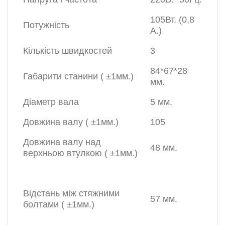
105Вт. (0,8
Потужність
А.)
Кількість швидкостей
3
84*67*28
Габарити станини ( ±1мм.)
мм.
Діаметр вала
5 мм.
Довжина валу ( ±1мм.)
105
Довжина валу над
48 мм.
верхньою втулкою ( ±1мм.)
Відстань між стяжними
57 мм.
болтами ( ±1мм.)