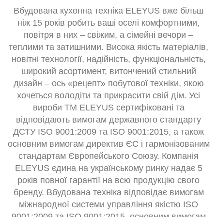
Вбудована кухонна техніка ELEYUS вже більш
ніж 15 років робить ваші оселі комфортними,
повітря в них – свіжим, а сімейні вечори –
теплими та затишними. Висока якість матеріалів,
новітні технології, надійність, функціональність,
широкий асортимент, витончений стильний
дизайн – ось «рецепт» побутової техніки, якою
хочеться володіти та прикрасити свій дім. Усі
вироби ТМ ELEYUS сертифіковані та
відповідають вимогам державного стандарту
ДСТУ ISO 9001:2009 та ISO 9001:2015, а також
основним вимогам директив ЄС і гармонізованим
стандартам Європейського Союзу. Компанія
ELEYUS єдина на українському ринку надає 5
років повної гарантії на всю продукцію свого
бренду. Вбудована техніка відповідає вимогам
міжнародної системи управління якістю ISO
9001:2009 та ISO 9001:2015, основним вимогам