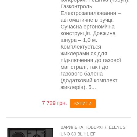
Газконтроль.
Електрозапалювання –
автоматичне в ручці.
Сучасна ергономічна
конструкція. Довжина
шнура – 1,0 м.
Комплектується
жиклерами як для
підключення до газової
магістралі, так і до
газового балона
(додатковий комплект
жиклерів). 5...
7 729 грн.
КУПИТИ
ВАРИЛЬНА ПОВЕРХНЯ ELEYUS
UNO 60 BL H1 EF