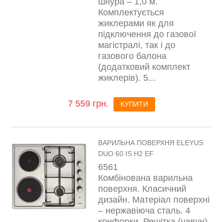
шнура – 1,0 м.
Комплектується
жиклерами як для
підключення до газової
магістралі, так і до
газового балона
(додатковий комплект
жиклерів). 5...
7 559 грн.
КУПИТИ
ВАРИЛЬНА ПОВЕРХНЯ ELEYUS
DUO 60 IS H2 EF
6561
Комбінована варильна
поверхня. Класичний
дизайн. Матеріал поверхні
– нержавіюча сталь. 4
конфорки. Решітка (чавун).