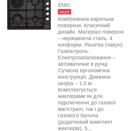
6560
АКЦІЯ!
Комбінована варильна
поверхня. Класичний
дизайн. Матеріал поверхні
– нержавіюча сталь. 4
конфорки. Решітка (чавун).
Газконтроль.
Електрозапалювання –
автоматичне в ручці.
Сучасна ергономічна
конструкція. Довжина
шнура – 1,0 м.
Комплектується
жиклерами як для
підключення до газової
магістралі, так і до
газового балона
(додатковий комплект
жиклерів). 5...