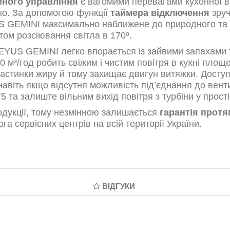
йного управління
є вагомими перевагами кухонної 
но. За допомогою функції
таймера відключення
зруч
US GEMINI максимально наближене до природного та 
ом розсіювання світла в 170º.
YUS GEMINI легко впорається із зайвими запахами т
 м³/год робить свіжим і чистим повітря в кухні площ
частинки жиру й тому захищає двигун витяжки. Дос
авіть якщо відсутня можливість під’єднання до вент
а залиште вільним вихід повітря з турбіни у простір
дукції, тому незмінною залишається
гарантія протя
га сервісних центрів на всій території України.
ВІДГУКИ