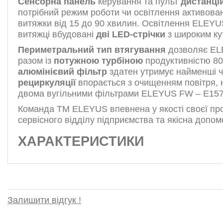
Сенсорна панель
керування та пульт
дистанці
потрібний режим роботи чи освітлення активова
витяжки від 15 до 90 хвилин. Освітлення ELEY
витяжці вбудовані
дві LED-стрічки
з широким кут
Периметральний тип втягування
дозволяє ELE
разом із
потужною турбіною
продуктивністю 800
алюмінієвий фільтр
здатен утримує найменші 
рециркуляції
впорається з очищенням повітря, н
двома вугільними фільтрами ELEYUS FW – E1575 т
Команда TM ELEYUS впевнена у якості своєї про
сервісного відділу підприємства та якісна допомо
ХАРАКТЕРИСТИКИ
Залишити відгук !