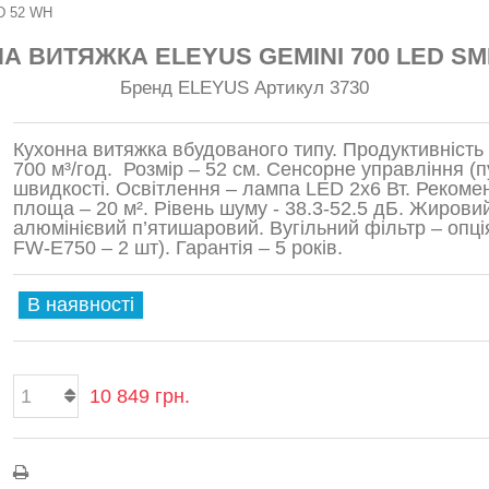
MD 52 WH
А ВИТЯЖКА ELEYUS GEMINI 700 LED SM
Бренд
ELEYUS
Артикул
3730
Кухонна витяжка вбудованого типу. Продуктивність 
700 м³/год. Розмір – 52 см. Сенсорне управління (п
швидкості. Освітлення – лампа LED 2x6 Вт. Реком
площа – 20 м². Рівень шуму - 38.3-52.5 дБ. Жирови
алюмінієвий п’ятишаровий. Вугільний фільтр – опц
FW-Е750 – 2 шт). Гарантія – 5 років.
В наявності
10 849 грн.