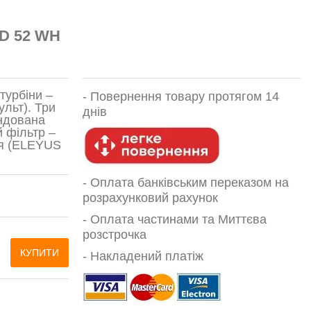
D 52 WH
турбіни –
-
Повернення товару протягом 14
ульт). Три
днів
ендована
й фільтр –
ія (ELEYUS
- Оплата банківським переказом на
розрахунковий рахунок
- Оплата частинами та Миттєва
розстрочка
КУПИТИ
- Накладений платіж