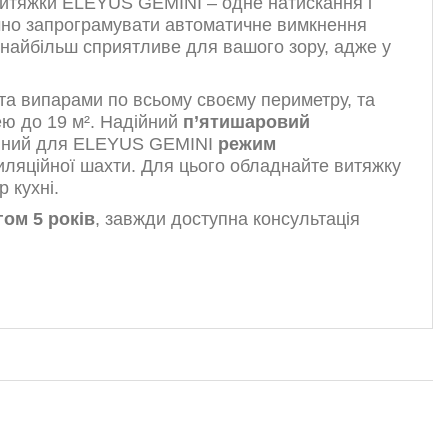
витяжки ELEYUS GEMINI – одне натискання і
но запрограмувати автоматичне вимкнення
найбільш сприятливе для вашого зору, адже у
а випарами по всьому своєму периметру, та
ею до 19 м². Надійний
п’ятишаровий
тупний для ELEYUS GEMINI
режим
иляційної шахти. Для цього обладнайте витяжку
 кухні.
гом 5 років
, завжди доступна консультація