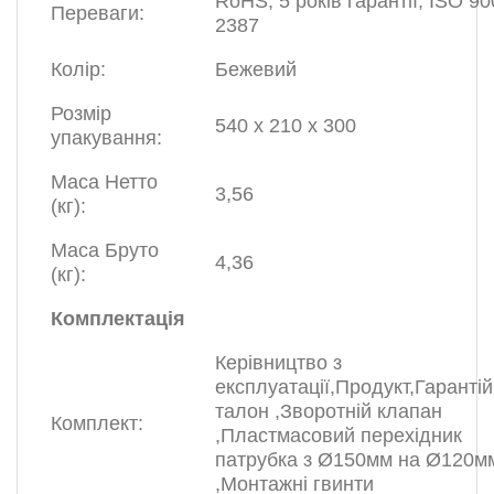
RoHS, 5 років гарантії, ISO 90
Переваги:
2387
Колір:
Бежевий
Розмір
540 х 210 х 300
упакування:
Маса Нетто
3,56
(кг):
Маса Бруто
4,36
(кг):
Комплектація
Керівництво з
експлуатації,Продукт,Гаранті
талон ,Зворотній клапан
Комплект:
,Пластмасовий перехідник
патрубка з Ø150мм на Ø120м
,Монтажні гвинти