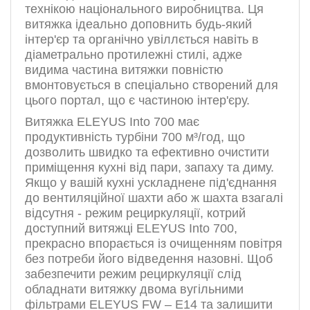
технікою національного виробництва. Ця
витяжка ідеально доповнить будь-який
інтер'єр та органічно увіллється навіть в
діаметрально протилежні стилі, адже
видима частина витяжки повністю
вмонтовується в спеціально створений для
цього портал, що є частиною інтер'єру.
Витяжка ELEYUS Into 700 має
продуктивність турбіни 700 м³/год, що
дозволить швидко та ефективно очистити
приміщення кухні від пари, запаху та диму.
Якщо у вашій кухні ускладнене під'єднання
до вентиляційної шахти або ж шахта взагалі
відсутня - режим рециркуляції, котрий
доступний витяжці ELEYUS Into 700,
прекрасно впорається із очищенням повітря
без потреби його відведення назовні. Щоб
забезпечити режим рециркуляції слід
обладнати витяжку двома вугільними
фільтрами ELEYUS FW – E14 та залишити