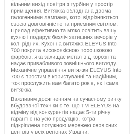
вільним вихід повітря з турбіни у простір
приміщення. Витяжка обладнана двома
галогенними лампами, котрі відрізняються
своєю довговічністю та приємним світлом.
Прилад ефективно та м'яко освітить вашу
кухню і подарує безліч затишних вечорів у
колі рідних. Кухонна витяжка ELEYUS Into
700 покрита високоякісною порошковою
фарбою, яка захищає метал від корозії та
надає привабливого зовнішнього вигляду.
Механічне управління витяжки ELEYUS Into
700 є простим в користуванні та надійним,
тож прослужить вам багато років, як і сама
витяжка.
Важливим досягненням на сучасному ринку
вбудованої техніки є те, що ТМ ELEYUS на
відміну від конкурентів надає 5-ти річну
гарантію на усю продукцію, котра
підкріплена потужною мережею сервісних
центрів у всіх регіонах України.