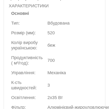
ХАРАКТЕРИСТИКИ
Основні
Тип:
Вбудована
Розмір (мм):
520
Колір виробу
беж
українською:
Продуктивність
700
( м³/год):
Управління:
Механіка
К-сть
3
швидкостей:
Освітлення:
2х35 Вт
Фільтр:
Алюмінієвий-жироуловлюючи